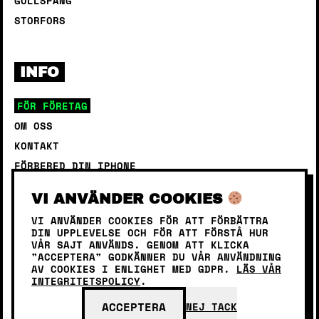
GULLSPÅNG
STORFORS
INFO
FÖR FÖRETAG
OM OSS
KONTAKT
FÖRBERED DIN IPHONE
GUIDE – TA BORT ICLOUD
VI ANVÄNDER COOKIES
KÖPVILLKOR
VI ANVÄNDER COOKIES FÖR ATT FÖRBÄTTRA
INTEGRITETSPOLICY
DIN UPPLEVELSE OCH FÖR ATT FÖRSTÅ HUR
VÅR SAJT ANVÄNDS. GENOM ATT KLICKA
"ACCEPTERA" GODKÄNNER DU VÅR ANVÄNDNING
AV COOKIES I ENLIGHET MED GDPR.
LÄS VÅR
INTEGRITETSPOLICY
.
ACCEPTERA
NEJ TACK
© 2026 MOBIFIX. ALL RIGHTS RESERVED.