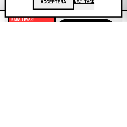
ACCEPTERA
NEJ TACK
BARA 1 KVAR!
13 000
PAXA
14 995
TELEFON!
KR
KR