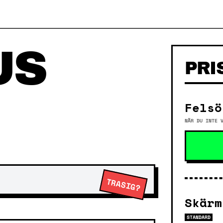
US
PRI
Felsö
NÄR DU INTE 
TRASIG?
Skärm
STANDARD