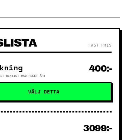
SLISTA
FAST PRIS
kning
400:-
VET RIKTIGT VAD FELET ÄR!
VÄLJ DETTA
3099:-