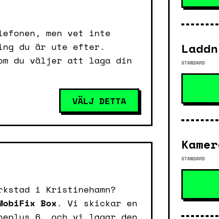
lefonen, men vet inte
Laddn
ing du är ute efter.
om du väljer att laga din
STANDARD
VÄLJ DETTA
Kamer
STANDARD
rkstad i Kristinehamn?
MobiFix Box
. Vi skickar en
neplus 6, och vi lagar den