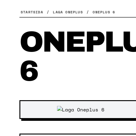
Skip
to
STARTSIDA
/
LAGA ONEPLUS
/
ONEPLUS 6
content
ONEPL
6