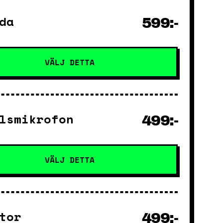
da
599:-
VÄLJ DETTA
lsmikrofon
499:-
VÄLJ DETTA
tor
499:-