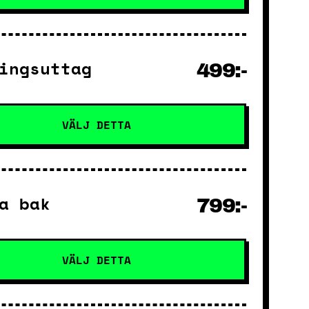
ingsuttag
499:-
VÄLJ DETTA
a bak
799:-
VÄLJ DETTA