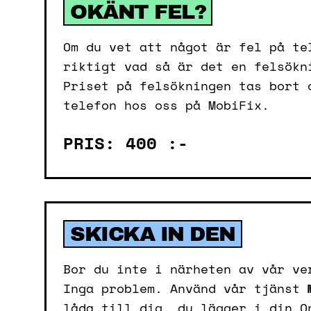
OKÄNT FEL?
Om du vet att något är fel på te
riktigt vad så är det en felsökn
Priset på felsökningen tas bort 
telefon hos oss på MobiFix.
PRIS: 400 :-
SKICKA IN DEN
Bor du inte i närheten av vår ve
Inga problem. Använd vår tjänst
låda till dig, du lägger i din O