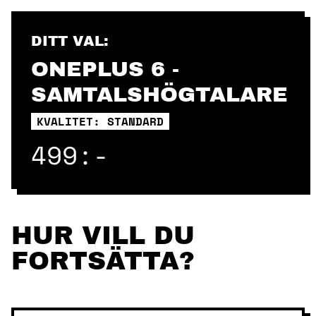
Skip
to
content
DITT VAL:
ONEPLUS 6 -
SAMTALSHÖGTALARE
KVALITET: STANDARD
499:-
HUR VILL DU
FORTSÄTTA?