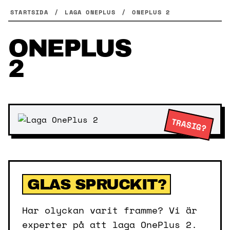
Skip
STARTSIDA
/
LAGA ONEPLUS
/
ONEPLUS 2
to
content
ONEPLUS
2
TRASIG?
GLAS SPRUCKIT?
Har olyckan varit framme? Vi är
experter på att laga OnePlus 2.