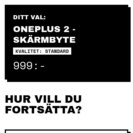
Skip
to
content
DITT VAL:
ONEPLUS 2 -
SKÄRMBYTE
KVALITET: STANDARD
999:-
HUR VILL DU
FORTSÄTTA?