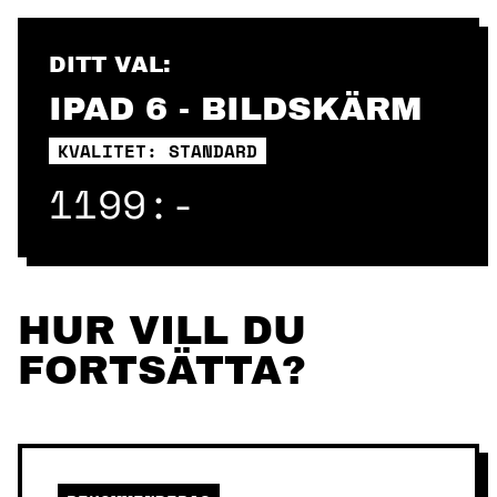
Skip
to
content
DITT VAL:
IPAD 6 - BILDSKÄRM
KVALITET: STANDARD
1199:-
HUR VILL DU
FORTSÄTTA?