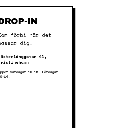
DROP-IN
Kom förbi när det
passar dig.
Västerlånggatan 41,
Kristinehamn
Öppet vardagar 10-18. Lördagar
10-14.