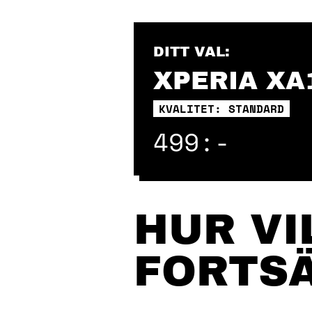
Skip
to
content
DITT VAL:
XPERIA XA
KVALITET: STANDARD
499:-
HUR VI
FORTS