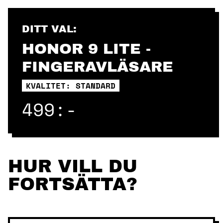
Skip
to
content
DITT VAL:
HONOR 9 LITE -
FINGERAVLÄSARE
KVALITET: STANDARD
499:-
HUR VILL DU
FORTSÄTTA?