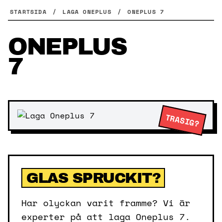
Skip
STARTSIDA
/
LAGA ONEPLUS
/
ONEPLUS 7
to
content
ONEPLUS
7
TRASIG?
GLAS SPRUCKIT?
Har olyckan varit framme? Vi är
experter på att laga Oneplus 7.