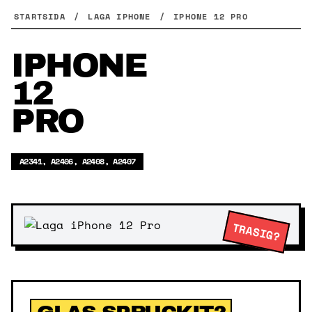
Skip
STARTSIDA
/
LAGA IPHONE
/
IPHONE 12 PRO
to
content
IPHONE
12
PRO
A2341, A2406, A2408, A2407
TRASIG?