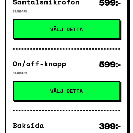
Samtalsmikrofon
599:-
STANDARD
VÄLJ DETTA
On/off-knapp
599:-
STANDARD
VÄLJ DETTA
Baksida
399:-