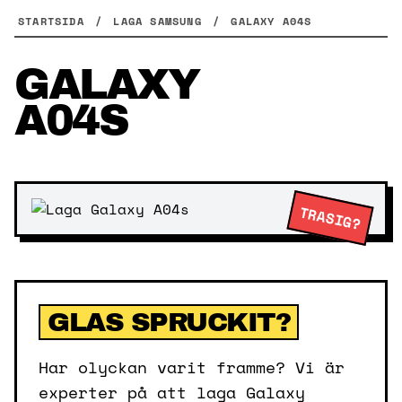
Skip
STARTSIDA
/
LAGA SAMSUNG
/
GALAXY A04S
to
content
GALAXY
A04S
TRASIG?
GLAS SPRUCKIT?
Har olyckan varit framme? Vi är
experter på att laga Galaxy